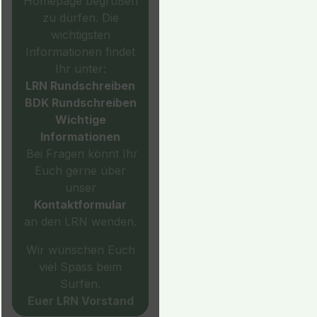
Homepage begrüßen
zu dürfen. Die
wichtigsten
Informationen findet
Ihr unter:
LRN Rundschreiben
BDK Rundschreiben
Wichtige
Informationen
Bei Fragen könnt Ihr
Euch gerne über
unser
Kontaktformular
an den LRN wenden.
Wir wünschen Euch
viel Spass beim
Surfen.
Euer LRN Vorstand