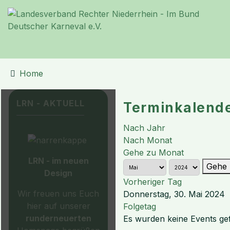
Home
LRN - AKTUELL
Terminkalend
Nach Jahr
Nach Monat
Gehe zu Monat
LRN - im neuen
Gehe 
Design
Vorheriger Tag
Wir freuen uns Euch
Donnerstag, 30. Mai 2024
hier auf unserer
Folgetag
runderneuerten
Es wurden keine Events g