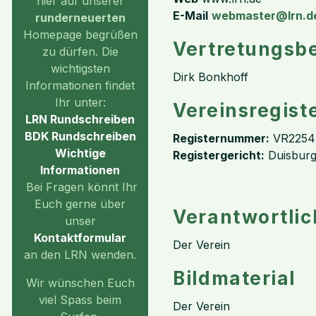
hier auf unserer
E-Mail
webmaster@lrn.d
runderneuerten
Homepage begrüßen
Vertretungsbe
zu dürfen. Die
wichtigsten
Dirk Bonkhoff
Informationen findet
Ihr unter:
Vereinsregist
LRN Rundschreiben
BDK Rundschreiben
Registernummer:
VR2254
Wichtige
Registergericht:
Duisbur
Informationen
Bei Fragen könnt Ihr
Euch gerne über
Verantwortlich
unser
Kontaktformular
Der Verein
an den LRN wenden.
Bildmaterial
Wir wünschen Euch
viel Spass beim
Der Verein