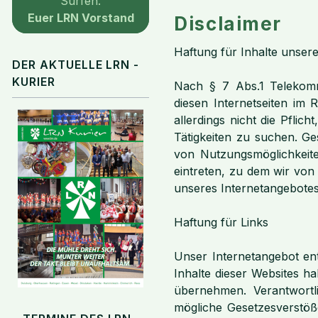
Surfen.
Euer LRN Vorstand
Disclaimer
Haftung für Inhalte unser
DER AKTUELLE LRN -
KURIER
Nach § 7 Abs.1 Telekommu
diesen Internetseiten im
allerdings nicht die Pfli
Tätigkeiten zu suchen. G
von Nutzungsmöglichkeite
eintreten, zu dem wir von
unseres Internetangebote
Haftung für Links
Unser Internetangebot enth
Inhalte dieser Websites h
übernehmen. Verantwortli
mögliche Gesetzesverstöße