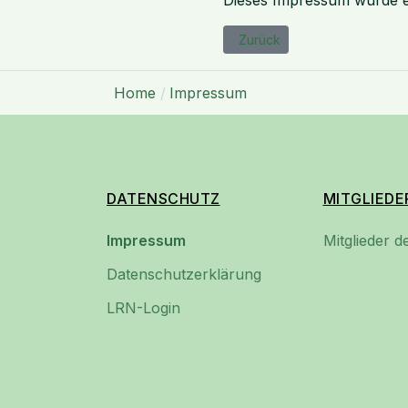
Dieses Impressum wurde e
Vorheriger Beitrag: Datensch
Zurück
Home
Impressum
DATENSCHUTZ
MITGLIEDE
Impressum
Mitglieder 
Datenschutzerklärung
LRN-Login