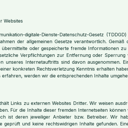
er Websites
nikation-digitale-Dienste-Datenschutz-Gesetz (TDDGD) s
 Rahmen der allgemeinen Gesetze verantwortlich. Gemäß 
cht, übermittelte oder gespeicherte fremde Informationen
esetzliche Verpflichtungen zur Entfernung oder Sperrung
n unseres Internetauftritts sind davon ausgenommen. E
 einer konkreten Rechtsverletzung Kenntnis erhalten hab
s erfahren, werden wir die entsprechenden Inhalte umge
ält Links zu externen Websites Dritter. Wir weisen ausdrüc
aben. Für die Inhalte dieser fremden Internetseiten könn
ch ist deren jeweiliger Anbieter bzw. Betreiber. Wir h
 geprüft und keine rechtswidrigen Inhalte gefunden. Eine s