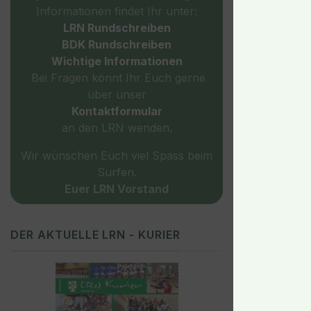
Informationen findet Ihr unter:
LRN Rundschreiben
BDK Rundschreiben
Wichtige
Informationen
Bei Fragen könnt Ihr Euch gerne
über unser
Kontaktformular
an den LRN wenden.
Wir wünschen Euch viel Spass beim
Surfen.
Euer LRN Vorstand
DER AKTUELLE LRN - KURIER