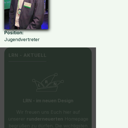
Position:
Jugendvertreter
LRN - AKTUELL
LRN - im neuen Design
Wir freuen uns Euch hier auf
unserer
runderneuerten
Homepage
begrüßen zu dürfen. Die wichtigsten