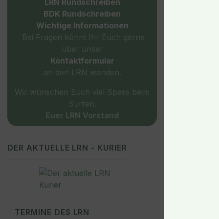
LRN Rundschreiben
BDK Rundschreiben
Wichtige
Informationen
Bei Fragen könnt Ihr Euch gerne
über unser
Kontaktformular
an den LRN wenden.
Wir wünschen Euch viel Spass beim
Surfen.
Euer LRN Vorstand
DER AKTUELLE LRN - KURIER
TERMINE DES LRN