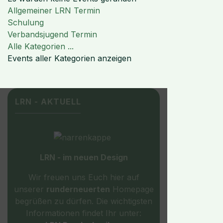
Limite der Paginierungsliste
Allgemeiner LRN Termin
Schulung
Verbandsjugend Termin
Alle Kategorien ...
Events aller Kategorien anzeigen
LRN - AKTUELL
LRN - im neuen Design
Wir freuen uns Euch hier auf
unserer
runderneuerten
Homepage
begrüßen zu dürfen. Die wichtigsten
Informationen findet Ihr unter: