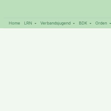
Home
LRN
Verbandsjugend
BDK
Orden