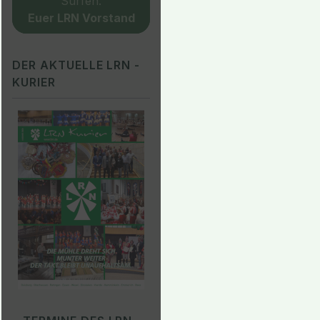
Surfen.
Euer LRN Vorstand
DER AKTUELLE LRN -
KURIER