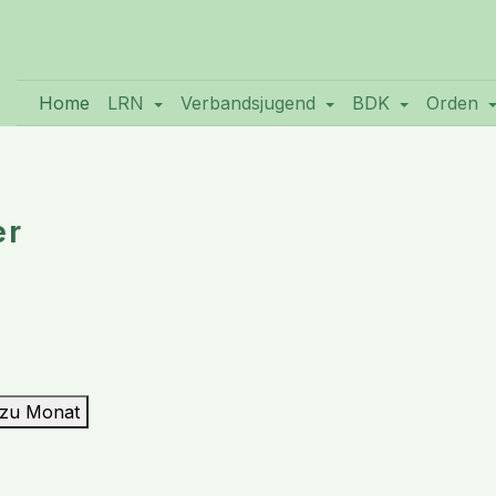
Home
LRN
Verbandsjugend
BDK
Orden
er
zu Monat