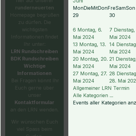
hier auf unserer
Juni
runderneuerten
Mon
Die
Mit
Don
Fre
Sam
Son
Homepage begrüßen
29
30
zu dürfen. Die
wichtigsten
6
Montag, 6.
7
Dienstag, 
Informationen findet
Mai 2024
Mai 2024
Ihr unter:
13
Montag, 13.
14
Dienstag
LRN Rundschreiben
Mai 2024
Mai 2024
BDK Rundschreiben
20
Montag, 20.
21
Dienstag,
Wichtige
Mai 2024
Mai 2024
Informationen
27
Montag, 27.
28
Dienstag
Bei Fragen könnt Ihr
Mai 2024
28. Mai 20
Euch gerne über
Allgemeiner LRN Termin
unser
Alle Kategorien ...
Kontaktformular
Events aller Kategorien an
an den LRN wenden.
Wir wünschen Euch
viel Spass beim