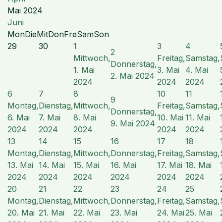
Mai 2024
Juni
Mon
Die
Mit
Don
Fre
Sam
Son
29
30
1
3
4
2
Mittwoch,
Freitag,
Samstag,
Donnerstag,
1. Mai
3. Mai
4. Mai
2. Mai 2024
2024
2024
2024
6
7
8
10
11
9
Montag,
Dienstag,
Mittwoch,
Freitag,
Samstag,
Donnerstag,
6. Mai
7. Mai
8. Mai
10. Mai
11. Mai
9. Mai 2024
2024
2024
2024
2024
2024
13
14
15
16
17
18
Montag,
Dienstag,
Mittwoch,
Donnerstag,
Freitag,
Samstag,
13. Mai
14. Mai
15. Mai
16. Mai
17. Mai
18. Mai
2024
2024
2024
2024
2024
2024
20
21
22
23
24
25
Montag,
Dienstag,
Mittwoch,
Donnerstag,
Freitag,
Samstag,
20. Mai
21. Mai
22. Mai
23. Mai
24. Mai
25. Mai